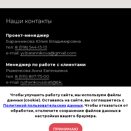
Наши контакты
Проект-менеджер
Баранникова Юлия Владимировна
тел:
8 (918) 544-13-13
e-mail:
yv.barannikova@gmail.com
Менеджер по работе с клиентами
Рыженкова Анна Евгеньевна
тел:
8 (919) 897-75-00
e-mail:
ryzhenkova.batl@bk.
Политика конфиденциальности
Чтобы улучшить работу сайта, мы используем файлы
Политика пользовательских данных
данных (cookie). Оставаясь на сайте, вы соглашаетесь с
Политикой пользовательских данных
. Чтобы отказаться от
обработки, отключите сохранение файлов данных в
настройках вашего браузера.
Конгрессно-выставочный центр
«ДонЭкспоцентр»
ПРИНИМАЮ